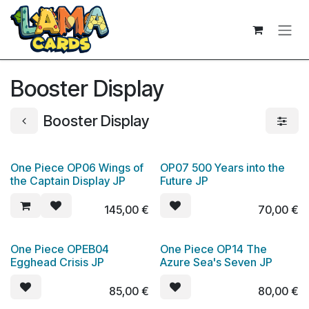
Zum Inhalt springen
Booster Display
Booster Display
One Piece OP06 Wings of
OP07 500 Years into the
the Captain Display JP
Future JP
145,00
€
70,00
€
One Piece OPEB04
One Piece OP14 The
Egghead Crisis JP
Azure Sea's Seven JP
85,00
€
80,00
€