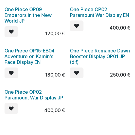
One Piece OP09
One Piece OP02
Emperors in the New
Paramount War Display EN
World JP
400,00
€
120,00
€
One Piece OP15-EB04
One Piece Romance Dawn
Adventure on Kamin's
Booster Display OP01 JP
Face Display EN
(dif)
180,00
€
250,00
€
One Piece OP02
Paramount War Display JP
400,00
€