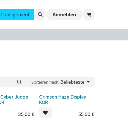
 Consignment
Ankauf
Jobs
Anmelden
Beliebteste
Sortieren nach:
Cyber Judge
Crimson Haze Display
OR
KOR
35,00
€
55,00
€