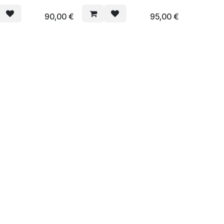
90,00
€
95,00
€