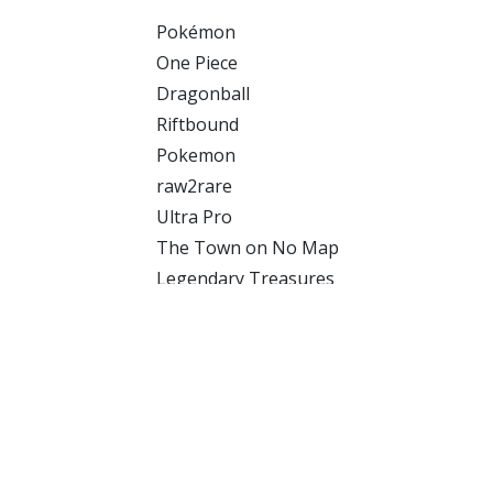
Pokémon
One Piece
Dragonball
Riftbound
Pokemon
raw2rare
Ultra Pro
The Town on No Map
Legendary Treasures
Destined Rivals
EX Team Magma Vs Aqua
BREAKpoint
Disney Lorcana
Yu-Gi-Oh!
PokémonBGS