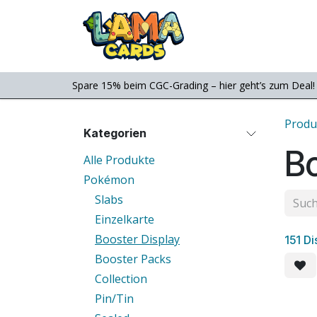
Zum Inhalt springen
Consignment
Shop
Spare 15% beim CGC-Grading – hier geht’s zum Deal!
Produ
Kategorien
Bo
Alle Produkte
Pokémon
Slabs
Einzelkarte
Booster Display
151 D
Booster Packs
Collection
Pin/Tin