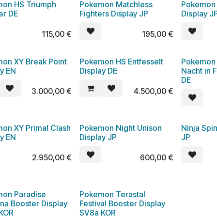
on HS Triumph
Pokemon Matchless
Pokemon J
er DE
Fighters Display JP
Display J
115,00
€
195,00
€
on XY Break Point
Pokemon HS Entfesselt
Pokemon
ay EN
Display DE
Nacht in 
DE
3.000,00
€
4.500,00
€
on XY Primal Clash
Pokemon Night Unison
Ninja Spi
ay EN
Display JP
JP
2.950,00
€
600,00
€
on Paradise
Pokemon Terastal
na Booster Display
Festival Booster Display
 KOR
SV8a KOR