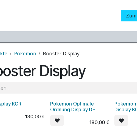
Grading
LamaStore
Veranstaltungen
Messen
Zum
kte
Pokémon
Booster Display
oster Display
isplay KOR
Pokemon Optimale
Pokemon 
Ordnung Display DE
Display K
130,00
€
180,00
€