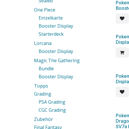
Sealed
Pokem
Boost
One Piece
Einzelkarte
Booster Display
Starterdeck
Pokem
Displ
Lorcana
Booster Display
Magic The Gathering
Bundle
Pokem
Booster Display
Displ
Topps
Grading
PSA Grading
CGC Grading
Pokem
Zubehör
Drago
SV7a
Final Fantasy