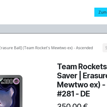
Grading
LamaStore
Veranstaltungen
Messen
Zum
rasure Ball] (Team Rocket's Mewtwo ex) - Ascended
Team Rockets
Saver | Erasur
Mewtwo ex) -
#281 - DE
350,00
€