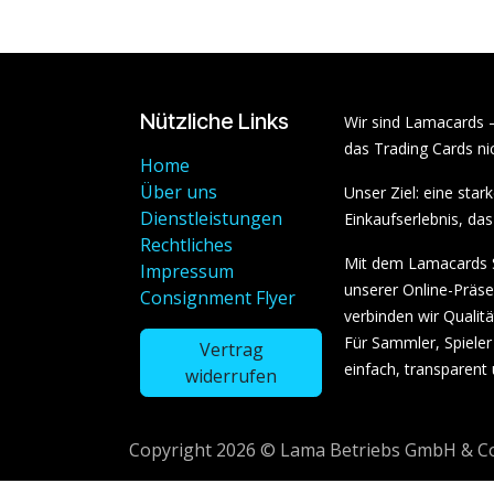
Nützliche Links
Wir sind Lamacards 
das Trading Cards nic
Home
Über uns
Unser Ziel: eine sta
Dienstleistungen
Einkaufserlebnis, das 
Rechtliches
Mit dem Lamacards S
Impressum
unserer Online-Präs
Consignment Flyer
verbinden wir Qualit
Für Sammler, Spieler 
Vertrag
einfach, transparent
widerrufen
Copyright 2026 © Lama Betriebs GmbH & Co