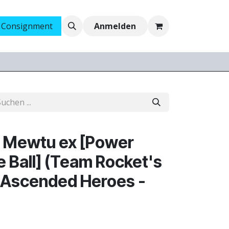
 Consignment
Ankauf
Jobs
Anmelden
 Mewtu ex [Power
e Ball] (Team Rocket's
 Ascended Heroes -