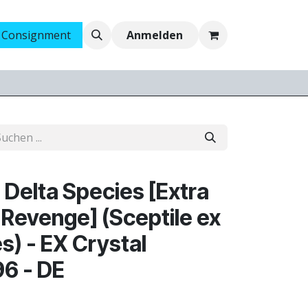
 Consignment
Ankauf
Jobs
Anmelden
 Delta Species [Extra
 Revenge] (Sceptile ex
s) - EX Crystal
96 - DE