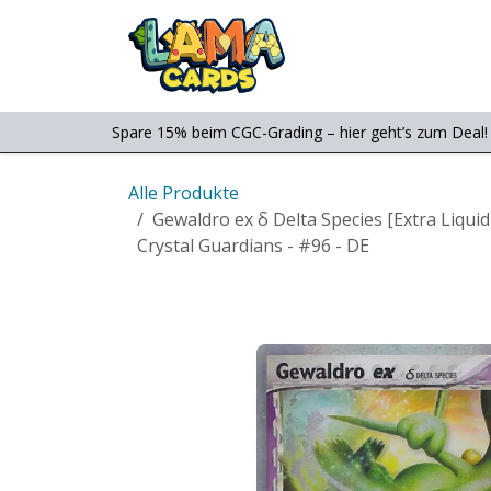
Zum Inhalt springen
Consignment
Shop
Spare 15% beim CGC-Grading – hier geht’s zum Deal!
Alle Produkte
Gewaldro ex δ Delta Species [Extra Liquid
Crystal Guardians - #96 - DE