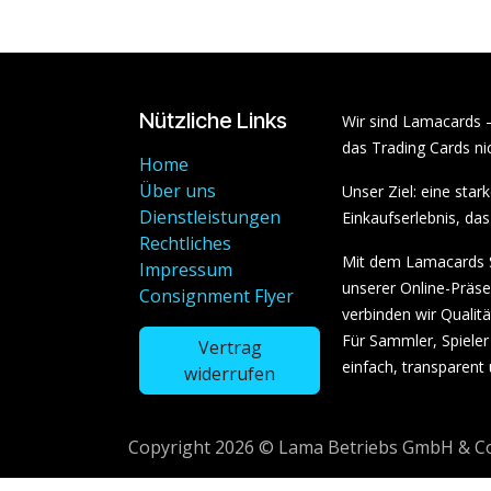
Nützliche Links
Wir sind Lamacards 
das Trading Cards nic
Home
Über uns
Unser Ziel: eine sta
Dienstleistungen
Einkaufserlebnis, das 
Rechtliches
Mit dem Lamacards S
Impressum
unserer Online-Präs
Consignment Flyer
verbinden wir Qualit
Für Sammler, Spieler 
Vertrag
einfach, transparent
widerrufen
Copyright 2026 © Lama Betriebs GmbH & Co