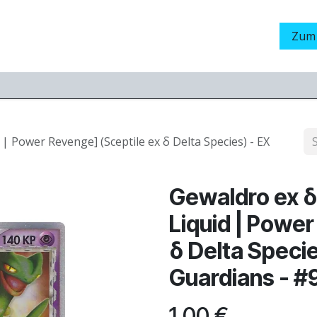
Grading
LamaStore
Veranstaltungen
Messen
Zum
 | Power Revenge] (Sceptile ex δ Delta Species) - EX
Gewaldro ex δ
Liquid | Power
δ Delta Specie
Guardians - #
1,00
€