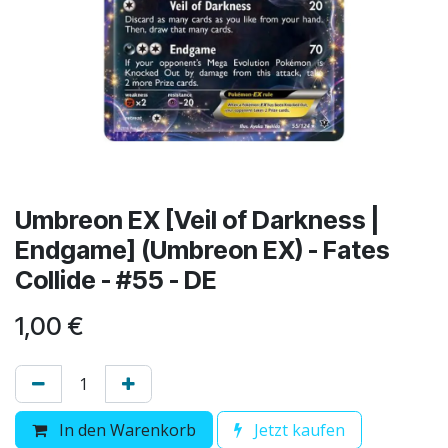
Umbreon EX [Veil of Darkness |
Endgame] (Umbreon EX) - Fates
Collide - #55 - DE
1,00
€
In den Warenkorb
Jetzt kaufen