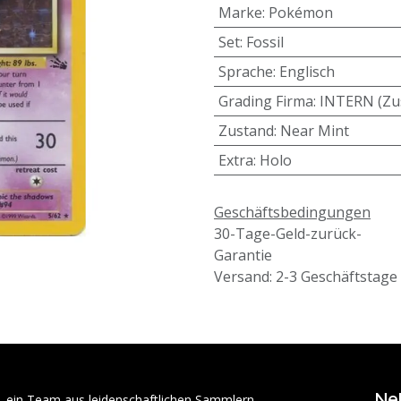
Marke
:
Pokémon
Set
:
Fossil
Sprache
:
Englisch
Grading Firma
:
INTERN (Zu
Zustand
:
Near Mint
Extra
:
Holo
Geschäftsbedingungen
30-Tage-Geld-zurück-
Garantie
Versand: 2-3 Geschäftstage
Ne
– ein Team aus leidenschaftlichen Sammlern,