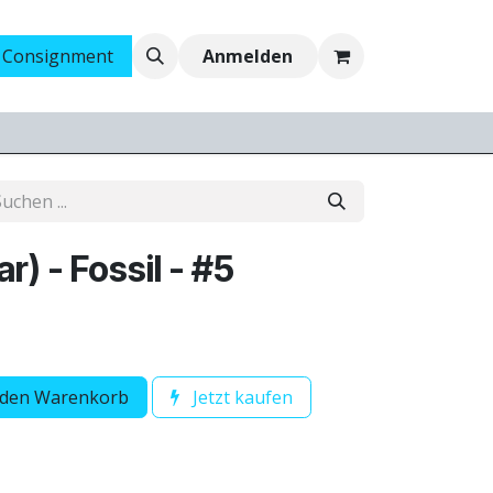
 Consignment
Ankauf
Jobs
Anmelden
) - Fossil - #5
 den Warenkorb
Jetzt kaufen