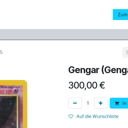
Grading
LamaStore
Veranstaltungen
Messen
Zum
#5
Gengar (Gengar
300,00
€
In
Auf die Wunschliste