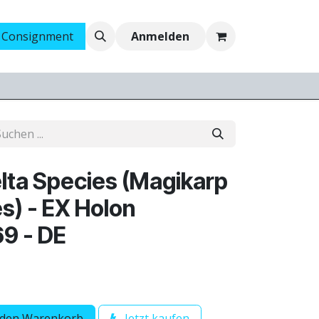
 Consignment
Ankauf
Jobs
Anmelden
lta Species (Magikarp
s) - EX Holon
9 - DE
 den Warenkorb
Jetzt kaufen