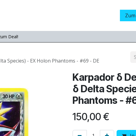
Grading
LamaStore
Veranstaltungen
Messen
Zum
zum Deal!
lta Species) - EX Holon Phantoms - #69 - DE
Karpador δ De
δ Delta Specie
Phantoms - #6
150,00
€
In