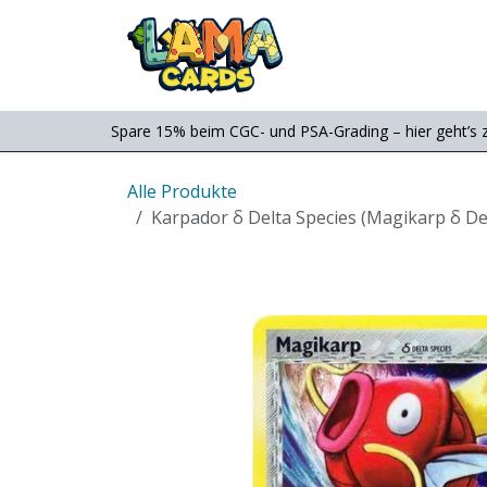
Zum Inhalt springen
Consignment
Shop
Spare 15% beim CGC- und PSA-Grading – hier geht’s 
Alle Produkte
Karpador δ Delta Species (Magikarp δ De