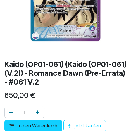
Kaido (OP01-061) (Kaido (OP01-061)
(V.2)) - Romance Dawn (Pre-Errata)
- #061 V.2
650,00
€
In den Warenkorb
Jetzt kaufen