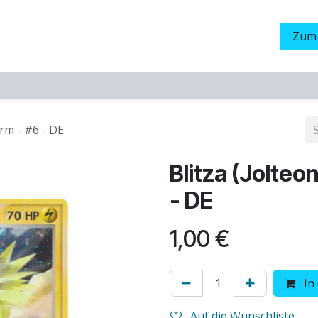
Grading
LamaStore
Veranstaltungen
Messen
Zum
orm - #6 - DE
Blitza (Jolteo
- DE
1,00
€
In
Auf die Wunschliste