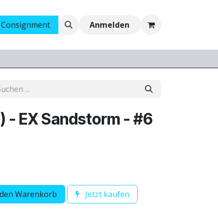
 Consignment
Ankauf
Jobs
Anmelden
n) - EX Sandstorm - #6
 den Warenkorb
Jetzt kaufen