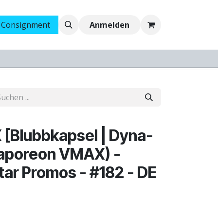
 Consignment
Ankauf
Jobs
Anmelden
[Blubbkapsel | Dyna-
Vaporeon VMAX) -
ar Promos - #182 - DE