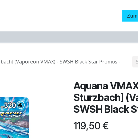
Grading
LamaStore
Veranstaltungen
Messen
Zum
bach] (Vaporeon VMAX) - SWSH Black Star Promos -
Aquana VMAX 
Sturzbach] (
SWSH Black St
119,50
€