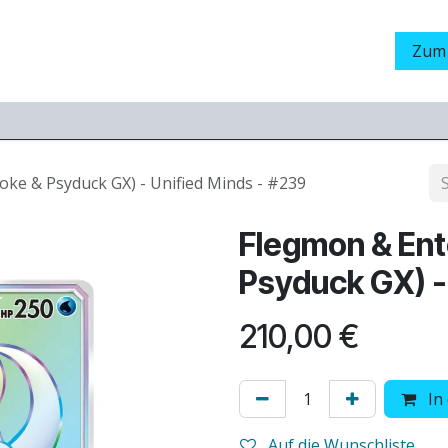
Grading
LamaStore
Veranstaltungen
Messen
Zum
ke & Psyduck GX) - Unified Minds - #239
Flegmon & En
Psyduck GX) -
210,00
€
In
Auf die Wunschliste