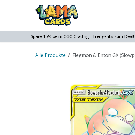
Zum Inhalt springen
Consignment
Shop
Spare 15% beim CGC-Grading – hier geht’s zum Deal!
Alle Produkte
Flegmon & Enton GX (Slowpo