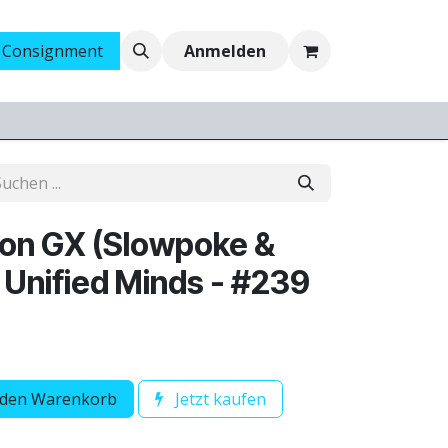
 Consignment
Ankauf
Jobs
Anmelden
ton GX (Slowpoke &
 Unified Minds - #239
 den Warenkorb
Jetzt kaufen