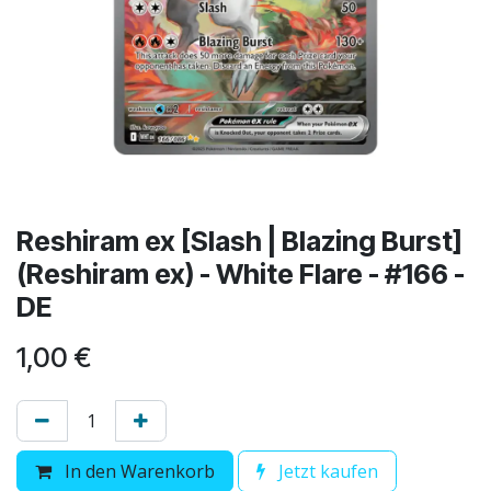
Reshiram ex [Slash | Blazing Burst]
(Reshiram ex) - White Flare - #166 -
DE
1,00
€
In den Warenkorb
Jetzt kaufen