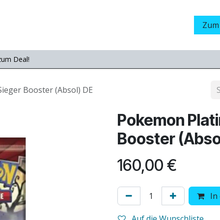
Grading
LamaStore
Veranstaltungen
Messen
Zum
zum Deal!
Sieger Booster (Absol) DE
Pokemon Plati
Booster (Abso
160,00
€
In
Auf die Wunschliste