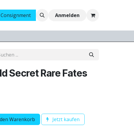
 Consignment
Ankauf
Jobs
Anmelden
ld Secret Rare Fates
 den Warenkorb
Jetzt kaufen