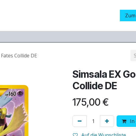
Grading
LamaStore
Veranstaltungen
Messen
Zum
 Fates Collide DE
Simsala EX Go
Collide DE
175,00
€
In
Auf die Wunschliste