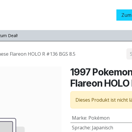
Grading
LamaStore
Veranstaltungen
Messen
Zum
zum Deal!
ese Flareon HOLO R #136 BGS 8.5
1997 Pokemon
Flareon HOLO 
Dieses Produkt ist nicht 
Marke
:
Pokémon
Sprache
:
Japanisch