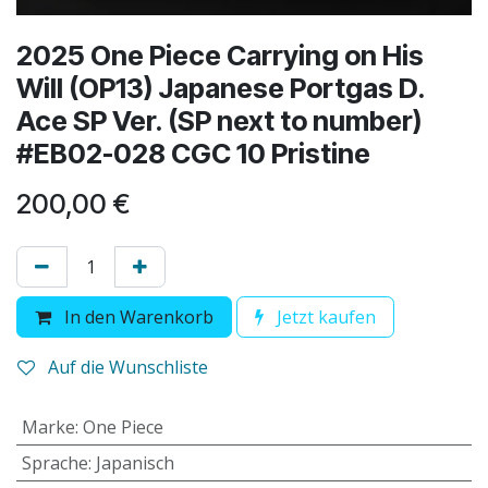
2025 One Piece Carrying on His
Will (OP13) Japanese Portgas D.
Ace SP Ver. (SP next to number)
#EB02-028 CGC 10 Pristine
200,00
€
In den Warenkorb
Jetzt kaufen
Auf die Wunschliste
Marke
:
One Piece
Sprache
:
Japanisch