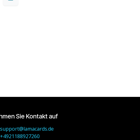
hmen Sie Kontakt auf
support@lamacards.de
+4921188927260