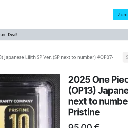
Grading
LamaStore
Veranstaltungen
Messen
Zum
zum Deal!
3) Japanese Lilith SP Ver. (SP next to number) #OP07-
2025 One Piece
(OP13) Japanes
next to numbe
Pristine
95,00
€