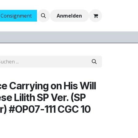
 Consignment
Ankauf
Jobs
Anmelden
 Carrying on His Will
e Lilith SP Ver. (SP
r) #OP07-111 CGC 10