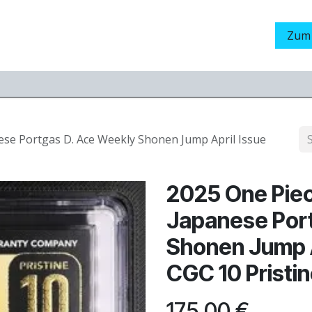
Grading
LamaStore
Veranstaltungen
Messen
Zum
ese Portgas D. Ace Weekly Shonen Jump April Issue
2025 One Piec
Japanese Por
Shonen Jump 
CGC 10 Pristi
175,00
€