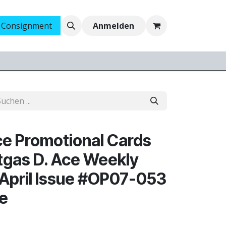
 Consignment
Ankauf
Jobs
Anmelden
e Promotional Cards
tgas D. Ace Weekly
April Issue #OP07-053
ne