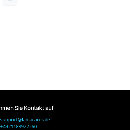
hmen Sie Kontakt auf
support@lamacards.de
+4921188927260