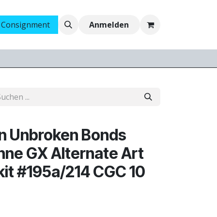
 Consignment
Ankauf
Jobs
Anmelden
 Unbroken Bonds
ne GX Alternate Art
lkit #195a/214 CGC 10