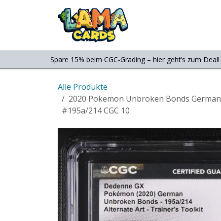
Zum Inhalt springen
Consignment
Shop
Spare 15% beim CGC-Grading – hier geht’s zum Deal!
Alle Produkte
2020 Pokemon Unbroken Bonds German De
#195a/214 CGC 10