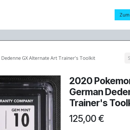
Grading
LamaStore
Veranstaltungen
Messen
Zum
denne GX Alternate Art Trainer's Toolkit
2020 Pokemon
German Deden
Trainer's Too
125,00
€