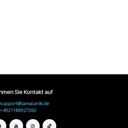
hmen Sie Kontakt auf
support@lamacards.de
+4921188927260