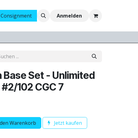
 Consignment
Ankauf
Jobs
Anmelden
Base Set - Unlimited
o #2/102 CGC 7
 den Warenkorb
Jetzt kaufen