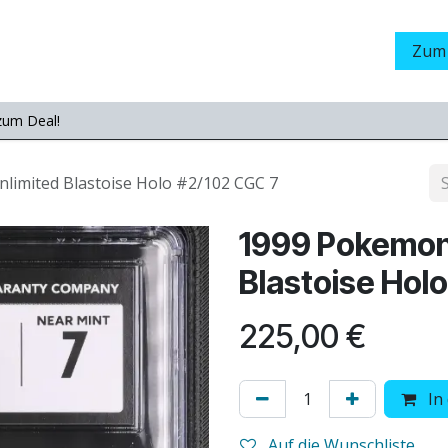
Grading
LamaStore
Veranstaltungen
Messen
Zum
zum Deal!
limited Blastoise Holo #2/102 CGC 7
1999 Pokemon 
Blastoise Hol
225,00
€
In
Auf die Wunschliste