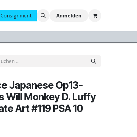
 Consignment
Ankauf
Jobs
Anmelden
ce Japanese Op13-
s Will Monkey D. Luffy
ate Art #119 PSA 10