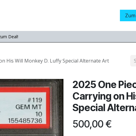
Grading
LamaStore
Veranstaltungen
Messen
Zum
zum Deal!
 His Will Monkey D. Luffy Special Alternate Art
2025 One Pie
Carrying on Hi
Special Altern
500,00
€