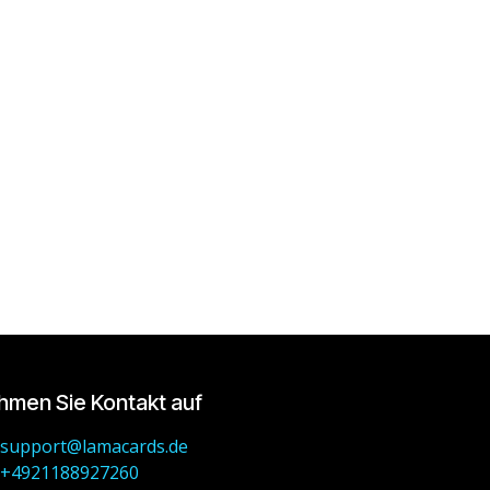
hmen Sie Kontakt auf
support@lamacards.de
+4921188927260