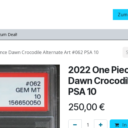
Grading
LamaStore
Veranstaltungen
Messen
Zum
zum Deal!
ce Dawn Crocodile Alternate Art #062 PSA 10
2022 One Pie
Dawn Crocodil
PSA 10
250,00
€
In