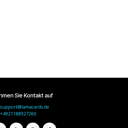
hmen Sie Kontakt auf
support@lamacards.de
+4921188927260