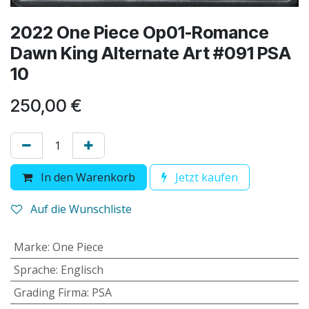
2022 One Piece Op01-Romance
Dawn King Alternate Art #091 PSA
10
250,00
€
In den Warenkorb
Jetzt kaufen
Auf die Wunschliste
Marke
:
One Piece
Sprache
:
Englisch
Grading Firma
:
PSA