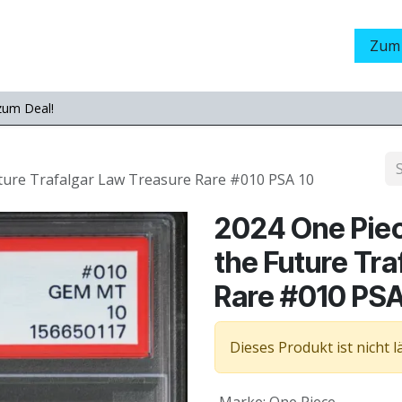
Grading
LamaStore
Veranstaltungen
Messen
Zum
zum Deal!
uture Trafalgar Law Treasure Rare #010 PSA 10
2024 One Pie
the Future Tr
Rare #010 PSA
Dieses Produkt ist nicht 