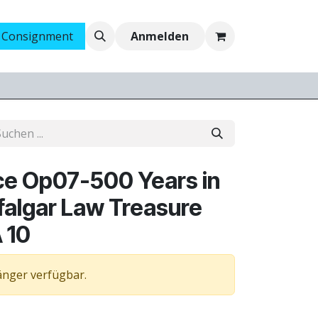
 Consignment
Ankauf
Jobs
Anmelden
ce Op07-500 Years in
afalgar Law Treasure
 10
länger verfügbar.