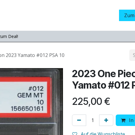
Grading
LamaStore
Veranstaltungen
Messen
Zum
zum Deal!
tion 2023 Yamato #012 PSA 10
2023 One Piec
Yamato #012 
225,00
€
In
Auf die Wunschliste