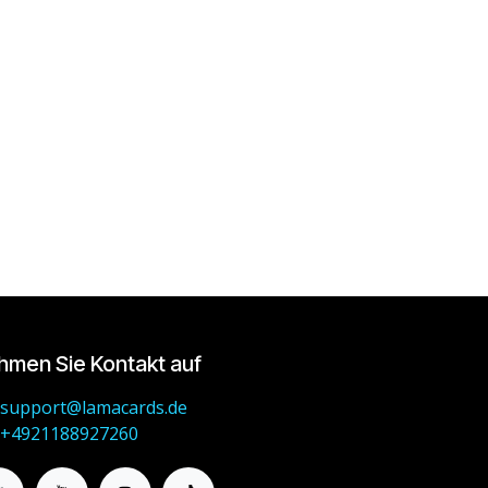
hmen Sie Kontakt auf
support@lamacards.de
+4921188927260