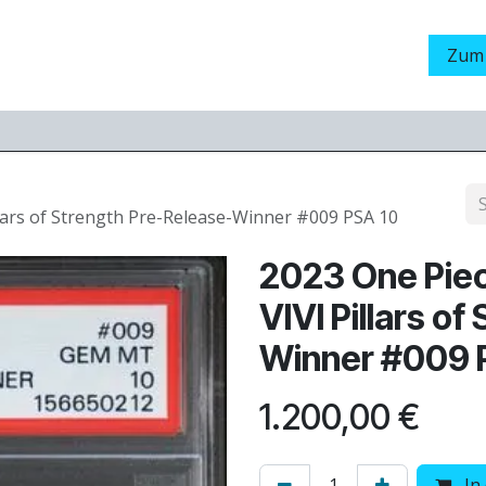
Grading
LamaStore
Veranstaltungen
Messen
Zum
llars of Strength Pre-Release-Winner #009 PSA 10
2023 One Piec
VIVI Pillars o
Winner #009 
1.200,00
€
In