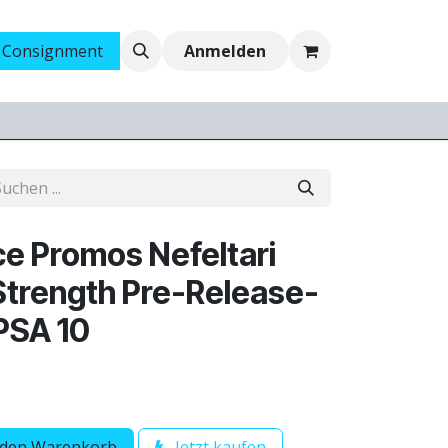
 Consignment
Ankauf
Jobs
Anmelden
e Promos Nefeltari
f Strength Pre-Release-
PSA 10
 den Warenkorb
Jetzt kaufen