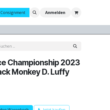
 Consignment
Ankauf
Jobs
Anmelden
ce Championship 2023
ack Monkey D. Luffy
 den Warenkorb
Jetzt kaufen