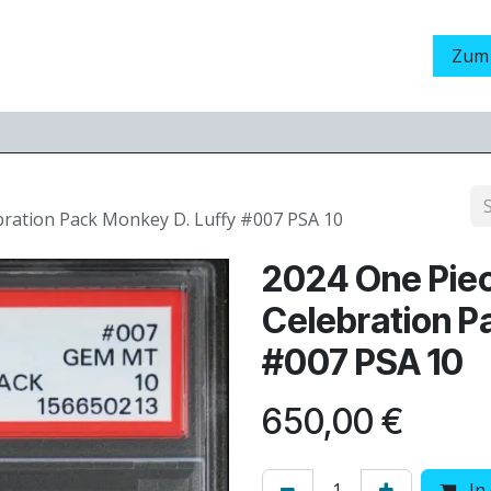
Grading
LamaStore
Veranstaltungen
Messen
Zum
ration Pack Monkey D. Luffy #007 PSA 10
2024 One Pie
Celebration P
#007 PSA 10
650,00
€
In