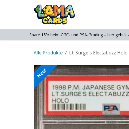
Zum Inhalt springen
Consignment
Shop
Spare 15% beim CGC- und PSA-Grading – hier geht’s 
Alle Produkte
Lt. Surge's Electabuzz Hol
Neu!