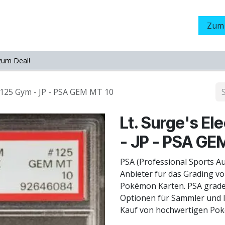
Grading
LamaStore
Veranstaltungen
Messen
Zum
zum Deal!
o 125 Gym - JP - PSA GEM MT 10
Lt. Surge's E
- JP - PSA GE
PSA (Professional Sports Au
Anbieter für das Grading v
Pokémon Karten. PSA grade
Optionen für Sammler und I
Kauf von hochwertigen Pok