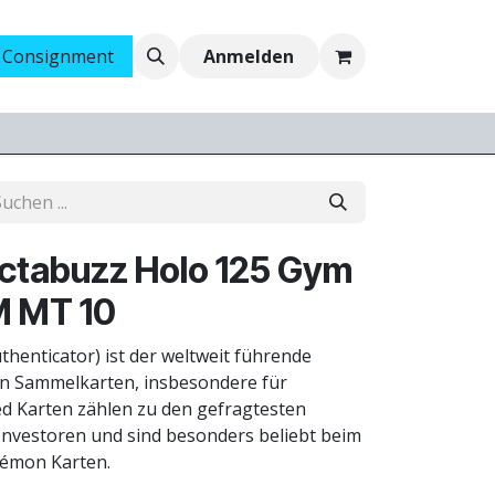
 Consignment
Ankauf
Jobs
Anmelden
lectabuzz Holo 125 Gym
M MT 10
thenticator) ist der weltweit führende
on Sammelkarten, insbesondere für
d Karten zählen zu den gefragtesten
nvestoren und sind besonders beliebt beim
émon Karten.